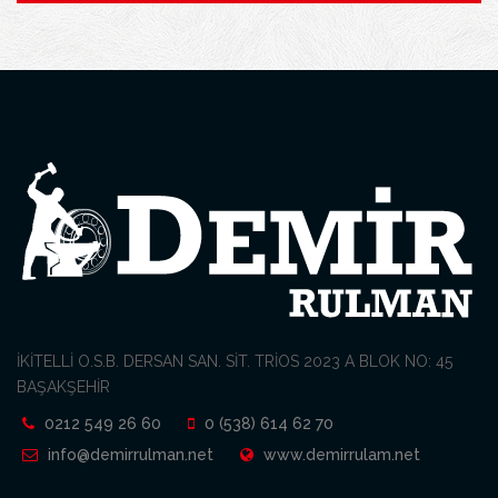
İKİTELLİ O.S.B. DERSAN SAN. SİT. TRİOS 2023 A BLOK NO: 45
BAŞAKŞEHİR
0212 549 26 60
0 (538) 614 62 70
info@demirrulman.net
www.demirrulam.net