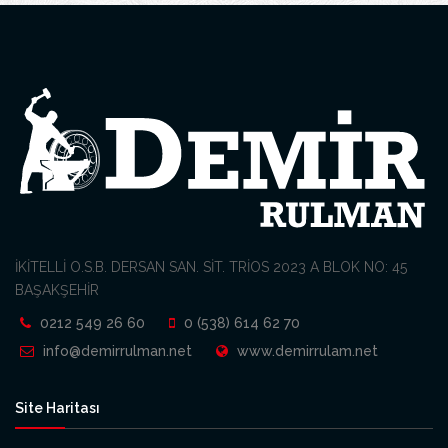
İKİTELLİ O.S.B. DERSAN SAN. SİT. TRİOS 2023 A BLOK NO: 45
BAŞAKŞEHİR
0212 549 26 60
0 (538) 614 62 70
info@demirrulman.net
www.demirrulam.net
Site Haritası