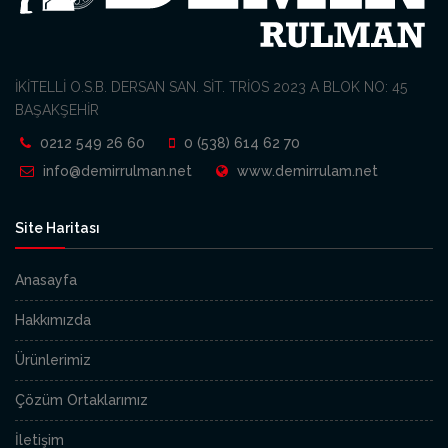
İKİTELLİ O.S.B. DERSAN SAN. SİT. TRİOS 2023 A BLOK NO: 45
BAŞAKŞEHİR
0212 549 26 60
0 (538) 614 62 70
info@demirrulman.net
www.demirrulam.net
Site Haritası
Anasayfa
Hakkımızda
Ürünlerimiz
Çözüm Ortaklarımız
İletişim