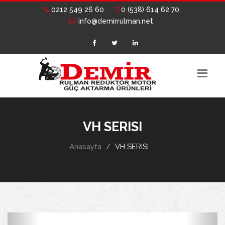
0212 549 26 60
0 (538) 614 62 70
info@demirrulman.net
VH SERISI
Anasayfa
VH SERISI
Previous
Next