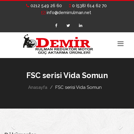
0212 549 26 60
0 (538) 614 62 70
info@demirrulman.net
FSC serisi Vida Somun
Anasayfa
FSC serisi Vida Somun
Previous
Next