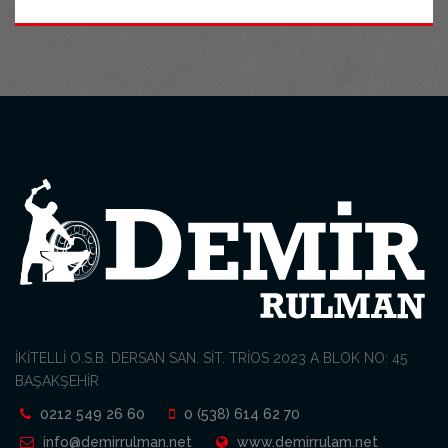
İKİTELLİ O.S.B. DERSAN SAN. SİT. TRİOS 2023 A BLOK NO: 45
BAŞAKŞEHİR
0212 549 26 60
0 (538) 614 62 70
info@demirrulman.net
www.demirrulam.net