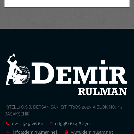
İKİTELLİ O.S.B. DERSAN SAN. SİT. TRİOS 2023 A BLOK NO: 45
BAŞAKŞEHİR
0212 549 26 60
0 (538) 614 62 70
info@demirrulman.net
www.demirrulam.net