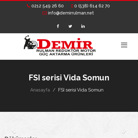
0212 549 26 60
0 (538) 614 62 70
info@demirrulman.net
FSI serisi Vida Somun
Anasayfa
FSI serisi Vida Somun
Previous
Next