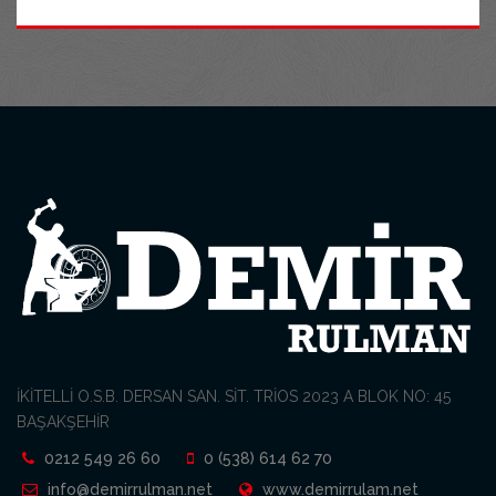
İKİTELLİ O.S.B. DERSAN SAN. SİT. TRİOS 2023 A BLOK NO: 45
BAŞAKŞEHİR
0212 549 26 60
0 (538) 614 62 70
info@demirrulman.net
www.demirrulam.net