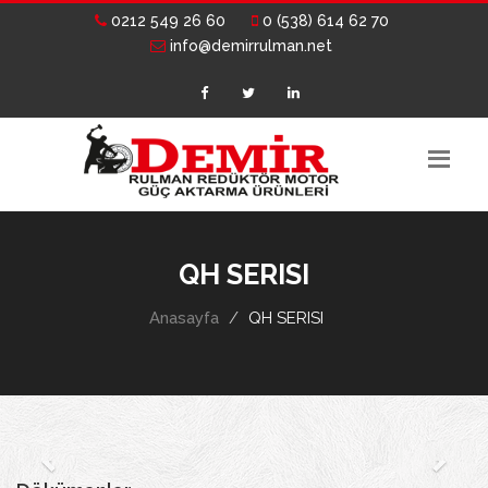
0212 549 26 60
0 (538) 614 62 70
info@demirrulman.net
QH SERISI
Anasayfa
QH SERISI
Previous
Next