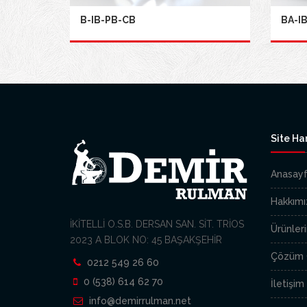
B-IB-PB-CB
BA-I
Site Har
Anasay
Hakkımı
İKİTELLİ O.S.B. DERSAN SAN. SİT. TRİOS
Ürünler
2023 A BLOK NO: 45 BAŞAKŞEHİR
Çözüm O
0212 549 26 60
0 (538) 614 62 70
İletişim
info@demirrulman.net