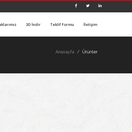
aklarımız
3D İndir
Teklif Formu
İletişim
Anasayfa
Ürünler