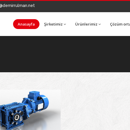
@demirrulman.net
Anasayfa
Şirketimiz
Ürünlerimiz
Çözüm ort