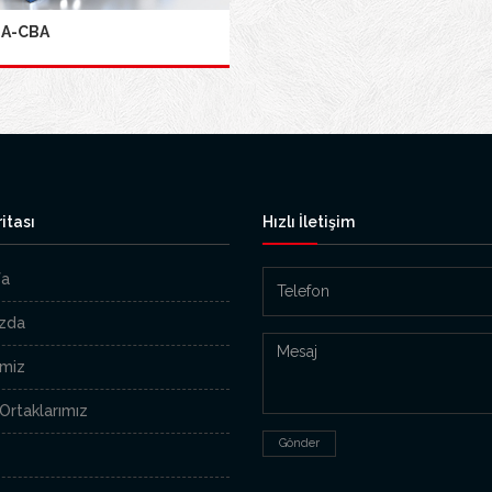
BA-CBA
itası
Hızlı İletişim
fa
zda
imiz
rtaklarımız
Gönder