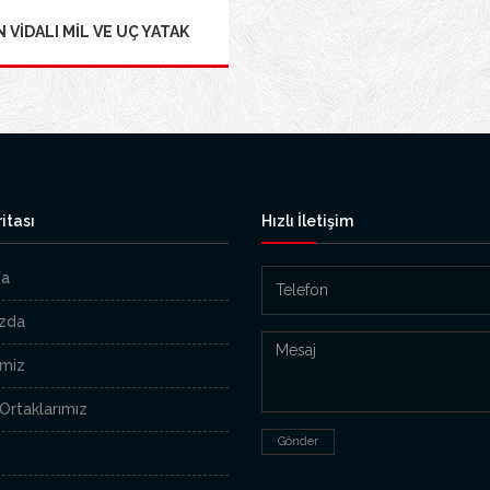
 VİDALI MİL VE UÇ YATAK
itası
Hızlı İletişim
fa
zda
imiz
rtaklarımız
Gönder