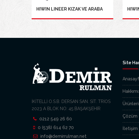
HIWIN LINEER KIZAK VE ARABA
HIWIN
Site Har
Anasay
Hakkımı
İKİTELLİ O.S.B. DERSAN SAN. SİT. TRİOS
Ürünler
2023 A BLOK NO: 45 BAŞAKŞEHİR
Çözüm O
0212 549 26 60
0 (538) 614 62 70
İletişim
info@demirrulman.net