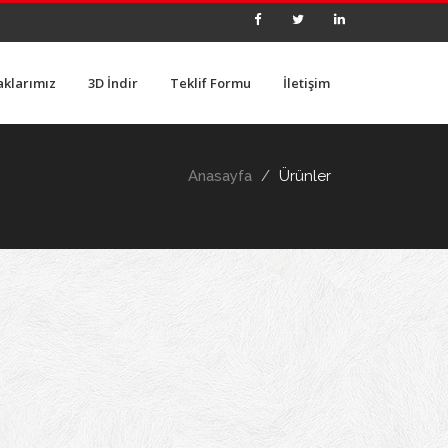
aklarımız
3D İndir
Teklif Formu
İletişim
Anasayfa
Ürünler