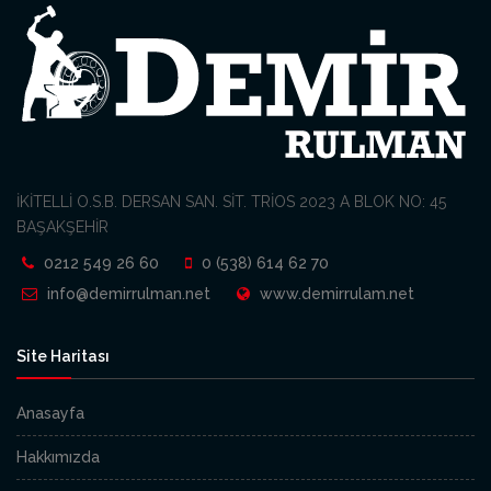
İKİTELLİ O.S.B. DERSAN SAN. SİT. TRİOS 2023 A BLOK NO: 45
BAŞAKŞEHİR
0212 549 26 60
0 (538) 614 62 70
info@demirrulman.net
www.demirrulam.net
Site Haritası
Anasayfa
Hakkımızda