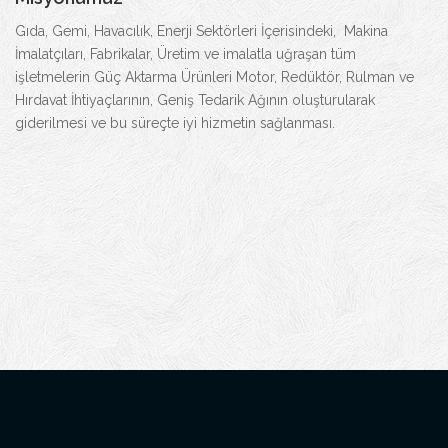
Gıda, Gemi, Havacılık, Enerji Sektörleri İçerisindeki, Makina
İmalatçıları, Fabrikalar, Üretim ve imalatla uğraşan tüm
işletmelerin Güç Aktarma Ürünleri Motor, Redüktör, Rulman ve
Hırdavat İhtiyaçlarının, Geniş Tedarik Ağının oluşturularak
giderilmesi ve bu süreçte iyi hizmetin sağlanması.