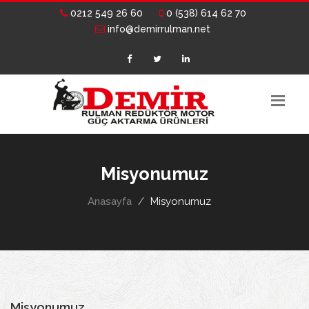
0212 549 26 60
0 (538) 614 62 70
info@demirrulman.net
Misyonumuz
Anasayfa
Misyonumuz
Misyonumuz